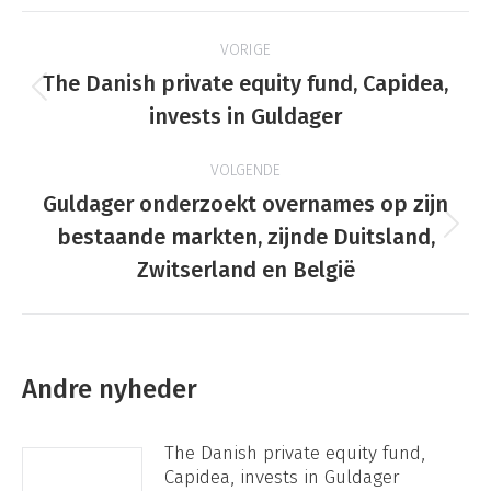
Berichtnavigatie
VORIGE
The Danish private equity fund, Capidea,
Vorige
invests in Guldager
bericht:
VOLGENDE
Guldager onderzoekt overnames op zijn
Volgende
bestaande markten, zijnde Duitsland,
bericht:
Zwitserland en België
Andre nyheder
The Danish private equity fund,
Capidea, invests in Guldager