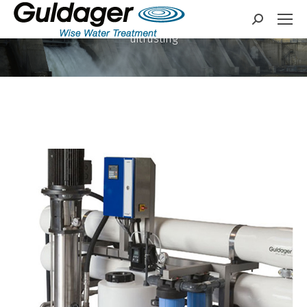
Totaalleverancier van
Zoeken:
oplossingen en
uitrusting